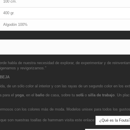
100 cm.
400 gr.
Algodón 100%
e habla de nuestra necesidad de explorar, de experimentar y de reinventarnos.
genarnos y revigorizarnos."
ABEJA
ida, de un sólo color al interior y con las rayas de un segundo color en los ex
a para el
yoga
, en el
baño
de casa, sobre tu
sofá
o
silla de trabajo
. Un plac
rmosos con los colores más de moda. Modelos unisex para todos los gustos
 que son nuestras toallas de hammam visita este enlace
¿Qué es la Fouta