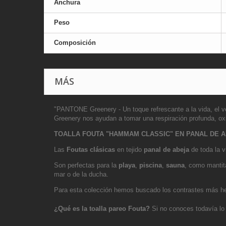
Anchura
Peso
Composición
MÁS
"PANTONE Greenery - Un toque refrescante a la vida, el verd
Greenery nos ayudan a tomar una respiración profunda, oxi
TOALLA FOUTA "HAMMAM CLASSIC" EN PANAL DE 
Las
Foutas clásicas
en tejido
panal de abeja
de toda la v
Son perfectas para la
playa
,
piscina
,
sauna
, como mantit
mar o de la ducha.
Para esta colección hemos buscado los contrastes más he
¿Qué es la toalla pareo Fouta?
Si no conoces todavía lo