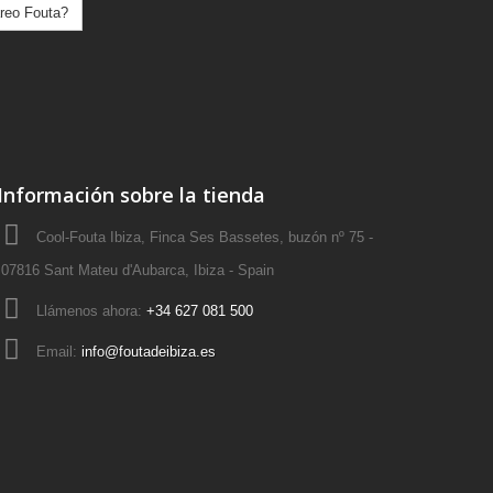
areo Fouta?
Información sobre la tienda
Cool-Fouta Ibiza, Finca Ses Bassetes, buzón nº 75 -
07816 Sant Mateu d'Aubarca, Ibiza - Spain
Llámenos ahora:
+34 627 081 500
Email:
info@foutadeibiza.es