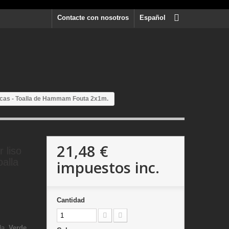
Contacte con nosotros
Español
ncas - Toalla de Hammam Fouta 2x1m.
21,48 €
 liso
alla
impuestos inc.
Cantidad
da,
Verde