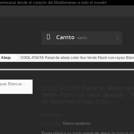
Carrito
vacío
 Abeja
COOL-FOUTA Panal de abeja color liso Verde Flash con rayas Bla
COOL-FOUTA Panal de abeja color
Verde Flash con rayas Blancas - To
de Hammam Fouta 2x1m.
Referencia
Condición:
Nuevo producto
Fouta clásica
en tejido
panal de abeja
de toda la vi