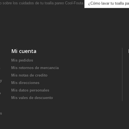
o sobre los cuidados de tu toalla pareo Cool-Fouta
¿Cómo lavar tu toalla p
Mi cuenta
Mis pedidos
a
Mis retornos de mercancia
Mis notas de credito
 y
Mis direcciones
Mis datos personales
o
Mis vales de descuento
es