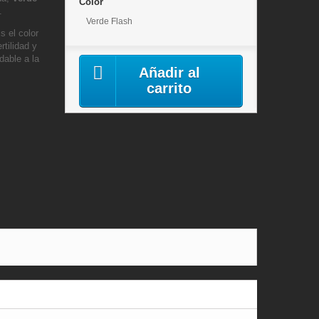
Color
.
Verde Flash
s el color
rtilidad y
dable a la
Añadir al
carrito