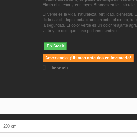
Flash
al interior y con rayas
Blancas
en los laterales
El verde es la vida, naturaleza, fertilidad, bienestar. E
de la salud. Representa el crecimiento, el dinero, la fe
la seguridad. El color verde es un color relajante agra
vista y se dice que tiene poderes curativos.
En Stock
Advertencia: ¡Últimos artículos en inventario!
Imprimir
200 cm.