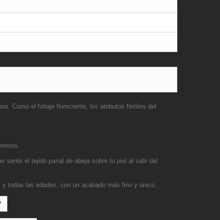
 Como el follaje floreciente, los atributos fértiles del
tremos.
er sentir el tejido panal de abeja sobre tu piel al salir del
 y todas las edades, con un acabado más fino y único.
?