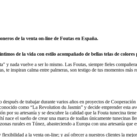
oneros de la venta on-line de Foutas en España.
imos de la vida con estilo acompañado de bellas telas de colores p
" y nada vuelve a ser lo mismo. Las Foutas, siempre fieles compañeras d
elajas, te inspiran calma entre palmeras, son testigo de tus momentos má
espués de trabajar durante varios años en proyectos de Cooperación In
co conocido como “La Revolution du Jasmin” y decide emprender esta ave
sión por su artesanía y se descubre la calidad que la Fouta tunecina tie
í nace el sueño de crear una marca de toallas únicamente tunecinas lle
zonas rurales en Túnez, abasteciendo a Europa con una artesanía que es
flexibilidad a la venta on-line; y así ofrecer a nuestros clientes la mej