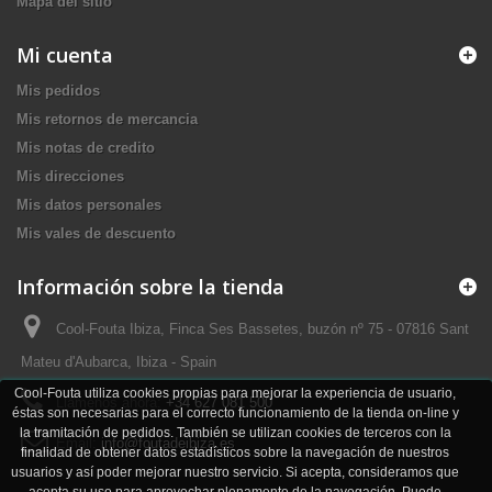
Mapa del sitio
Mi cuenta
Mis pedidos
Mis retornos de mercancia
Mis notas de credito
Mis direcciones
Mis datos personales
Mis vales de descuento
Información sobre la tienda
Cool-Fouta Ibiza, Finca Ses Bassetes, buzón nº 75 - 07816 Sant
Mateu d'Aubarca, Ibiza - Spain
Cool-Fouta utiliza cookies propias para mejorar la experiencia de usuario,
Llámenos ahora:
+34 627 081 500
éstas son necesarias para el correcto funcionamiento de la tienda on-line y
la tramitación de pedidos. También se utilizan cookies de terceros con la
Email:
info@foutadeibiza.es
finalidad de obtener datos estadísticos sobre la navegación de nuestros
usuarios y así poder mejorar nuestro servicio. Si acepta, consideramos que