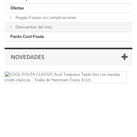
Ofertas
Regala Foutas sin complicaciones
Descuentos del mes
Packs Cool-Fouta
NOVEDADES
C
F
C
Az
T
Te
li
c
b
cr
cl
-