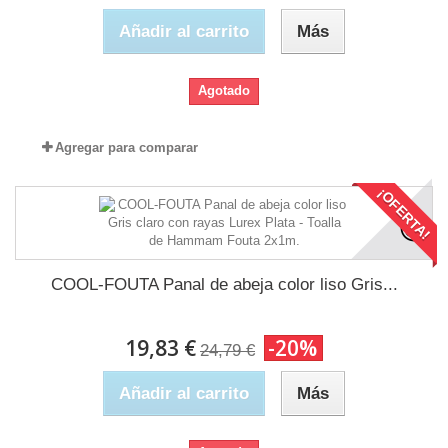
Añadir al carrito
Más
Agotado
Agregar para comparar
¡OFERTA!
COOL-FOUTA Panal de abeja color liso Gris...
19,83 €
-20%
24,79 €
Añadir al carrito
Más