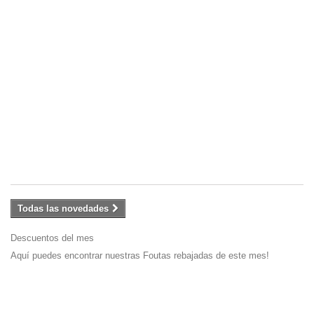
Fo
2
Fo
en
te
lis
co
lis
Ve
Tu
in
20
Todas las novedades
Descuentos del mes
Aquí puedes encontrar nuestras Foutas rebajadas de este mes!