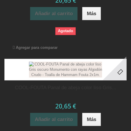
20,65 €
Añadir al carrito
Más
Agotado
Agregar para comparar
COOL-FOUTA Panal de abeja color liso Gris...
20,65 €
Añadir al carrito
Más