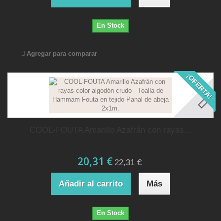
En Stock
Agregar para comparar
¡OFERTA!
COOL-FOUTA Amarillo Azafrán con rayas...
20,31 €
22,31 €
Añadir al carrito
Más
En Stock