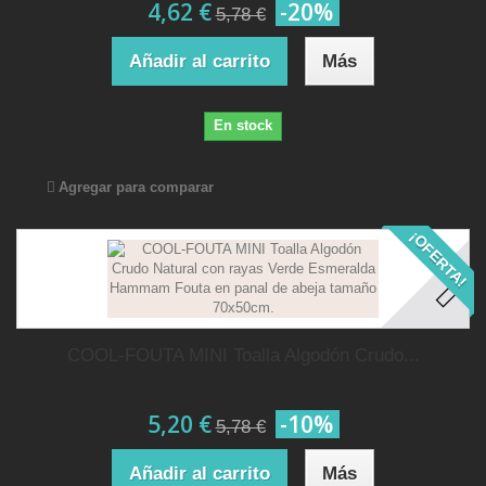
4,62 €
-20%
5,78 €
Añadir al carrito
Más
En stock
Agregar para comparar
¡OFERTA!
COOL-FOUTA MINI Toalla Algodón Crudo...
5,20 €
-10%
5,78 €
Añadir al carrito
Más