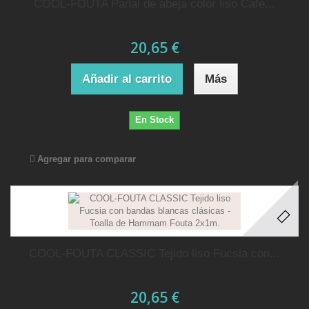
COOL-FOUTA Panal de abeja color liso Café...
20,65 €
Añadir al carrito
Más
En Stock
Agregar para comparar
COOL-FOUTA CLASSIC Tejido liso Fucsia con...
20,65 €