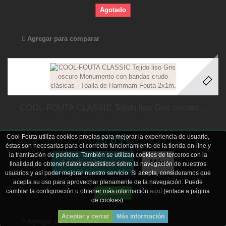
Agotado
Agregar para comparar
COOL-FOUTA CLASSIC Tejido liso Gris oscuro...
20,65 €
Cool-Fouta utiliza cookies propias para mejorar la experiencia de usuario,
éstas son necesarias para el correcto funcionamiento de la tienda on-line y
la tramitación de pedidos. También se utilizan cookies de terceros con la
Añadir al carrito
Más
finalidad de obtener datos estadísticos sobre la navegación de nuestros
usuarios y así poder mejorar nuestro servicio. Si acepta, consideramos que
acepta su uso para aprovechar plenamente de la navegación. Puede
cambiar la configuración u obtener más información
aquí
(enlace a página
En Stock
de cookies).
Aceptar y cerrar
Más información
Agregar para comparar