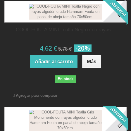
¡OFERTA!
COOL-FOUTA MINI Toalla Negro con rayas...
4,62 €
-20%
5,78 €
Añadir al carrito
Más
En stock
Agregar para comparar
¡OFERTA!