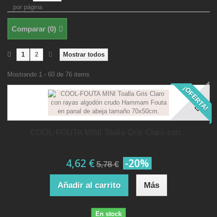
por página
Comparar (
0
)
1
2
Mostrar todos
Mostrando 1 - 60 de 76 items
¡OFERTA!
COOL-FOUTA MINI Toalla Gris Claro con...
4,62 €
-20%
5,78 €
Añadir al carrito
Más
En stock