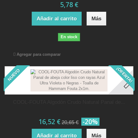
5,78 €
Añadir al carrito
Más
En stock
Agregar para comparar
¡OFERTA!
NUEVO
COOL-FOUTA Algodón Crudo Natural Panal de...
16,52 €
-20%
20,65 €
Añadir al carrito
Más