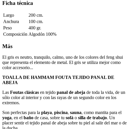
Ficha técnica
Largo
200 cm.
Anchura
100 cm.
Peso
400 gr.
Composición
Algodón 100%
Más
El gris es neutro, tranquilo, calmo, uno de los colores del feng shui
que representa el elemento de metal. El gris se utiliza mejor como
color accesorio...
TOALLA DE HAMMAM FOUTA TEJIDO
PANAL DE
ABEJA
Las
Foutas clásicas
en tejido
panal de abeja
de toda la vida, de un
sólo color al interior y con las rayas de un segundo color en los
extremos.
Son perfectas para la
playa
,
piscina
,
sauna
, como mantita para el
yoga
, en el
baño
de casa, sobre tu
sofá
o
silla de trabajo
. Un
placer sentir el tejido panal de abeja sobre tu piel al salir del mar o de
la ducha.