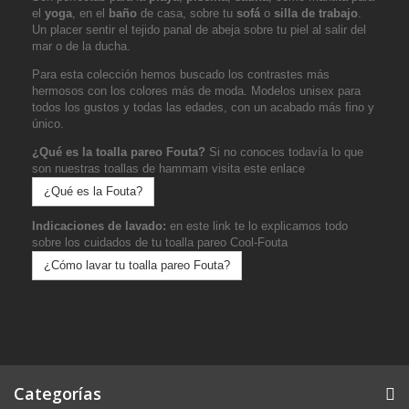
el
yoga
, en el
baño
de casa, sobre tu
sofá
o
silla de trabajo
.
Un placer sentir el tejido panal de abeja sobre tu piel al salir del
mar o de la ducha.
Para esta colección hemos buscado los contrastes más
hermosos con los colores más de moda. Modelos unisex para
todos los gustos y todas las edades, con un acabado más fino y
único.
¿Qué es la toalla pareo Fouta?
Si no conoces todavía lo que
son nuestras toallas de hammam visita este enlace
¿Qué es la Fouta?
Indicaciones de lavado:
en este link te lo explicamos todo
sobre los cuidados de tu toalla pareo Cool-Fouta
¿Cómo lavar tu toalla pareo Fouta?
Categorías