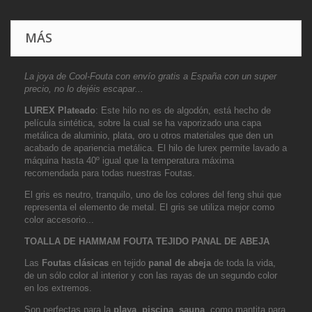
MÁS
La joya de Cool-Fouta con envío gratis a España con un super
precio, no lo dejéis escapar...
LUREX Plateado
: Este hilo no es de algodón, está hecho de
película sintética, sobre la cual se ha vaporizado una capa
metálica de aluminio, plata, oro u otros materiales que den un
acabado de apariencia metálica. El hilo de lurex permite lavado a
máquina hasta 40º igual que la temperatura máxima
recomendada para todas nuestras Foutas.
El gris es neutro, tranquilo, uno de los colores del feng shui que
representa el elemento de metal. El gris se utiliza mejor como
color accesorio...
TOALLA DE HAMMAM FOUTA TEJIDO
PANAL DE ABEJA
Las
Foutas clásicas
en tejido
panal de abeja
de toda la vida,
de un sólo color al interior y con las rayas de un segundo color
en los extremos.
Son perfectas para la
playa
,
piscina
,
sauna
, como mantita para