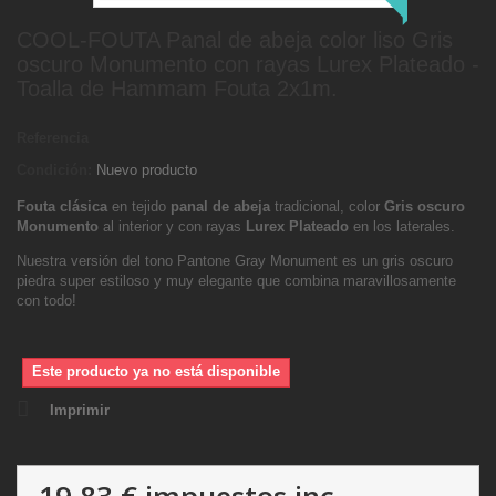
COOL-FOUTA Panal de abeja color liso Gris
oscuro Monumento con rayas Lurex Plateado -
Toalla de Hammam Fouta 2x1m.
Referencia
Condición:
Nuevo producto
Fouta clásica
en tejido
panal de abeja
tradicional, color
Gris oscuro
Monumento
al interior y con rayas
Lurex Plateado
en los laterales.
Nuestra versión del tono Pantone Gray Monument es un gris oscuro
piedra super estiloso y muy elegante que combina maravillosamente
con todo!
Este producto ya no está disponible
Imprimir