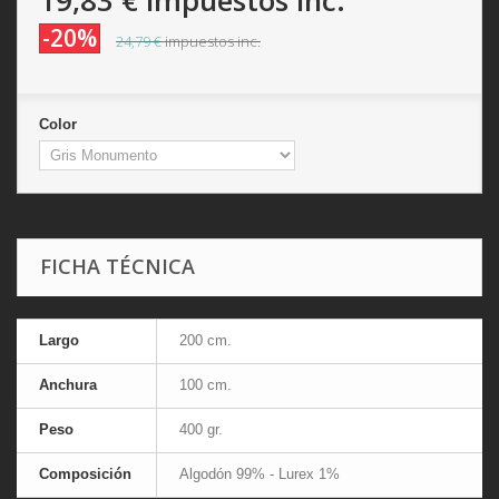
19,83 €
impuestos inc.
-20%
24,79 €
impuestos inc.
Color
FICHA TÉCNICA
Largo
200 cm.
Anchura
100 cm.
Peso
400 gr.
Composición
Algodón 99% - Lurex 1%