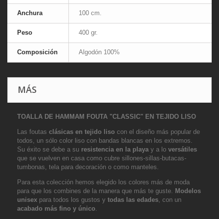
Anchura
100 cm.
Peso
400 gr.
Composición
Algodón 100%
MÁS
TOALLA DE HAMMAM FOUTA "CLASSIC" EN TEJIDO LISO
Las foutas
clásicas en tejido liso
con el diseño más popular de
todos, un sólo color liso con bandas blancas en los extremos.
Su éxito se debe a su
resistencia en la playa
y a lo
versátiles
que se vuelven en casa como cubre sillones-sillas-butacas-
tumbonas, tela para decoración o como manteles.
Para esta colección hemos elegido los colores más de moda
para que los combines de la manera que más te guste.
Modelos
unisex
para todos los gustos y
todas las edades
, con un
acabado más fino y único
.