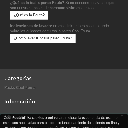
¿Qué es la toalla pareo Fouta?
Si no conoces todavía lo que
son nuestras toallas de hammam visita este enlace
¿Qué es la Fouta?
Indicaciones de lavado:
en este link te lo explicamos todo
sobre los cuidados de tu toalla pareo Cool-Fouta
¿Cómo lavar tu toalla pareo Fouta?
Categorías
Packs Cool-Fouta
Información
Mi cuenta
Cool-Fouta utiliza cookies propias para mejorar la experiencia de usuario,
éstas son necesarias para el correcto funcionamiento de la tienda on-line y