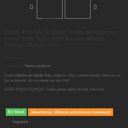
COOL-FOUTA CLASSIC Toalla de Hammam
Fouta Tejido liso y color liso con bandas
blancas clásicas 2x1m.
Referencia
Condición:
Nuevo producto
Fouta
clásica en tejido liso
, elige tu color y ponle bandas blancas en
los extremos, no se puede ser tan chic!
COOL-FOUTA CLASSIC Toalla pareo tejido liso de color liso
En Stock
Advertencia: ¡Últimos artículos en inventario!
Imprimir